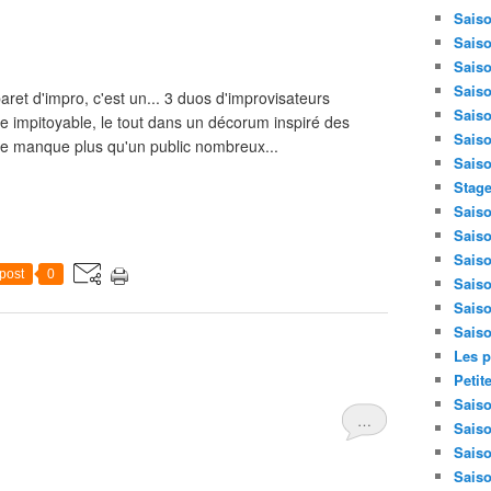
Saiso
Saiso
Saiso
Saiso
aret d'impro, c'est un... 3 duos d'improvisateurs
Saiso
tre impitoyable, le tout dans un décorum inspiré des
Saiso
ne manque plus qu'un public nombreux...
Saiso
Stage
Saiso
Saiso
Saiso
post
0
Saiso
Saiso
Saiso
Les p
Petit
Saiso
…
Saiso
Saiso
Saiso