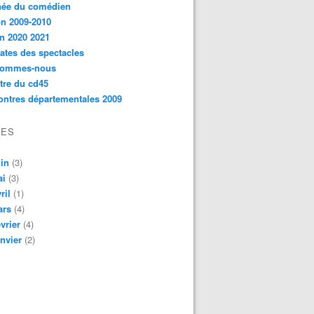
née du comédien
n 2009-2010
n 2020 2021
ates des spectacles
sommes-nous
ttre du cd45
ntres départementales 2009
VES
in
(3)
ai
(3)
ril
(1)
ars
(4)
vrier
(4)
nvier
(2)