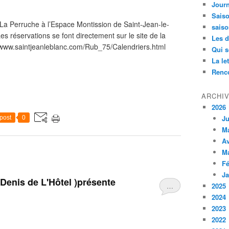
Jour
Saiso
 La Perruche à l’Espace Montission de Saint-Jean-le-
saiso
es réservations se font directement sur le site de la
Les d
://www.saintjeanleblanc.com/Rub_75/Calendriers.html
Qui 
La le
Renco
ARCHI
2026
Ju
post
0
M
Av
M
Fé
Ja
Denis de L'Hôtel )présente
…
2025
2024
2023
2022