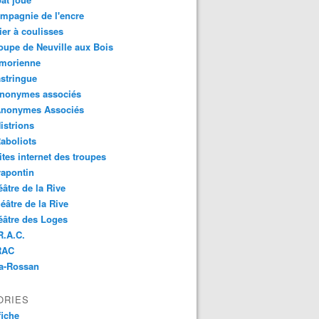
mpagnie de l'encre
lier à coulisses
oupe de Neuville aux Bois
imorienne
stringue
anonymes associés
Anonymes Associés
istrions
aboliots
ites internet des troupes
rapontin
éâtre de la Rive
éâtre de la Rive
éâtre des Loges
R.A.C.
RAC
Na-Rossan
ORIES
fiche