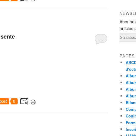
NEWSL
Abonnez
articles 
ésente
Email
…
PAGES
ABCD 
d'oct
Albu
Album
Album
Album
post
0
Bilan
Compt
Coulm
Formu
Inscr
L'Abb