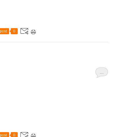
post
0
…
post
0