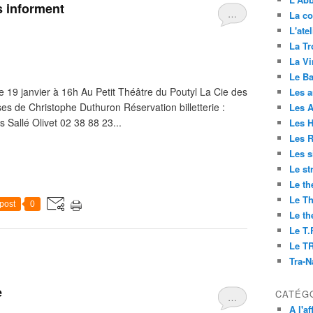
s informent
…
La co
L'ate
La Tr
La V
Le Ba
 19 janvier à 16h Au Petit Théâtre du Poutyl La Cie des
Les 
ses de Christophe Duthuron Réservation billetterie :
Les 
s Sallé Olivet 02 38 88 23...
Les H
Les R
Les s
Le st
Le th
Le Th
post
0
Le th
Le T.
Le T
Tra-
e
CATÉG
…
A l'af