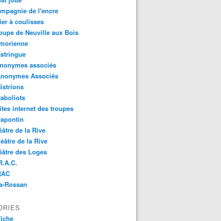
mpagnie de l'encre
lier à coulisses
oupe de Neuville aux Bois
imorienne
stringue
anonymes associés
Anonymes Associés
istrions
aboliots
ites internet des troupes
rapontin
éâtre de la Rive
éâtre de la Rive
éâtre des Loges
R.A.C.
RAC
Na-Rossan
ORIES
fiche