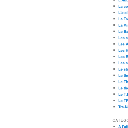
La co
L'ate
La Tr
La V
Le Ba
Les 
Les 
Les H
Les R
Les s
Le st
Le th
Le Th
Le th
Le T.
Le T
Tra-
CATÉG
A l'af