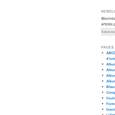
NEWSL
Abonnez
articles 
Email
PAGES
ABCD 
d'oct
Albu
Album
Album
Album
Bilan
Compt
Coulm
Formu
Inscr
L'Abb