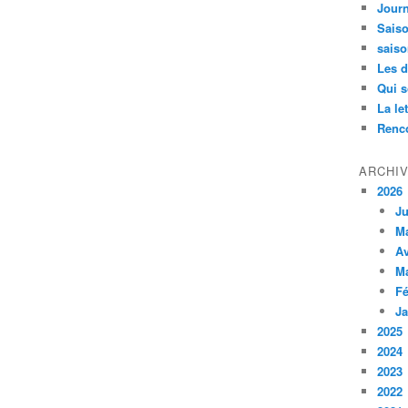
Jour
Saiso
saiso
Les d
Qui 
La le
Renco
ARCHI
2026
Ju
M
Av
M
Fé
Ja
2025
2024
2023
2022