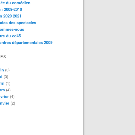
née du comédien
n 2009-2010
n 2020 2021
ates des spectacles
sommes-nous
ttre du cd45
ntres départementales 2009
VES
in
(3)
ai
(3)
ril
(1)
ars
(4)
vrier
(4)
nvier
(2)