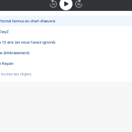
nsformé l’ennui en chef-d’œuvre
 DayZ
 a 13 ans (et vous l'avez ignoré)
e (littéralement)
im Rayan
 toutes les règles
s les jeux vidéo
us choquant de Rockstar ? - Le scandale BULLY
e plus moche de Steam
du RÊVE tourne au CAUCHEMAR
pendant 8 heures