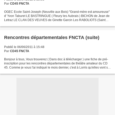
Par
CD45 FNCTA
OGEC Ecole Saint-Joseph (Neuville aux Bois) "Grand-mère est amoureuse"
d' Yvon Taburet LE BASTRINGUE ( Fleury les Aubrais ) BICHON de Jean de
Letraz LE CLAN DES VEUVES de Ginette Garcin Les RABOLIOTS (Saint
Denis en Val) Week-end en ascenseur de Jean...
Rencontres départementales FNCTA (suite)
Publié le 06/06/2011 à 15:48
Par
CD45 FNCTA
Bonjour à tous, Vous trouverez ( Dans doc à télécharger ) une fiche de pré-
inscription pour les rencontres départementales de théâtre amateur du CD
45. Comme je vous l'ai indiqué le mois dernier, c'est à Lorris qu'elles vont se
dérouler, puisque c'est...