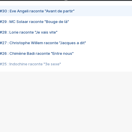
#30 : Eve Angeli raconte "Avant de partir"
#29 : MC Solaar raconte "Bouge de là"
28 : Lorie raconte "Je vais vite"
#27 : Christophe Willem raconte "Jacques a dit"
#26 : Chimène Badi raconte "Entre nous"
#25 : Indochine raconte "3e sexe"
#24 : Zaho raconte "C'est chelou"
#23 : Patrick Bruel raconte "Au café des délices"
#22 : Kyo raconte "Le chemin"
#21 : Nolwenn Leroy raconte "Cassé"
#20 : Patrick Hernandez raconte "Born to be alive"
#19 : Lorie raconte "Près de moi"