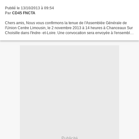
Publié le 13/10/2013 à 09:54
Par
CD45 FNCTA
Chers amis, Nous vous confirmons la tenue de l'Assemblée Générale de
l'Union Centre Limousin, le 2 novembre 2013 à 14 heures à Chanceaux Sur
Choisille dans l'Indre- et-Loire. Une convocation sera envoyée à l'ensemble
des troupes de l'Union. Toutes les...
Publicité