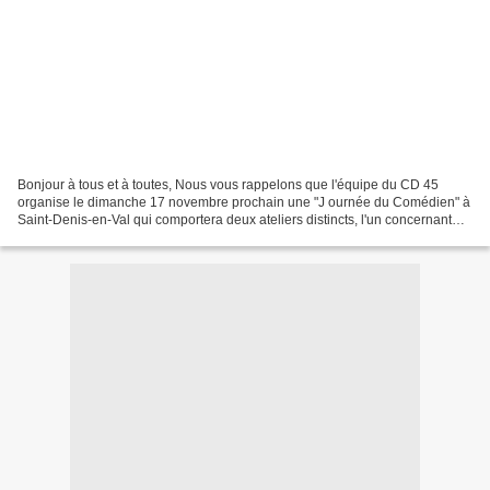
Bonjour à tous et à toutes, Nous vous rappelons que l'équipe du CD 45
organise le dimanche 17 novembre prochain une "J ournée du Comédien" à
Saint-Denis-en-Val qui comportera deux ateliers distincts, l'un concernant
des lectures théâtralisées animé et...