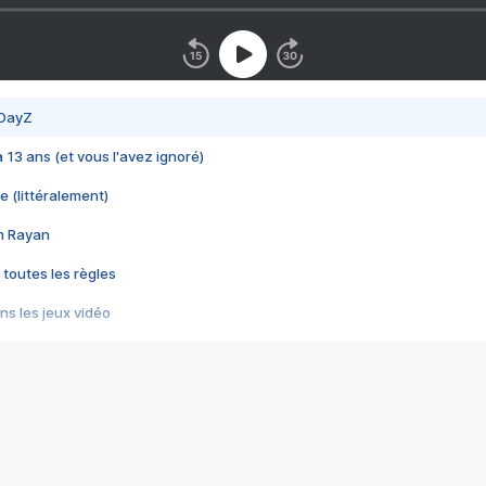
 DayZ
 a 13 ans (et vous l'avez ignoré)
e (littéralement)
im Rayan
 toutes les règles
s les jeux vidéo
us choquant de Rockstar ? - Le scandale BULLY
e plus moche de Steam
du RÊVE tourne au CAUCHEMAR
pendant 8 heures