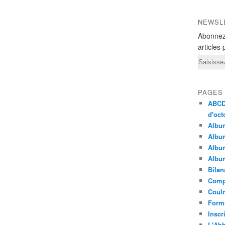
NEWSL
Abonnez
articles 
Email
PAGES
ABCD 
d'oct
Albu
Album
Album
Album
Bilan
Compt
Coulm
Formu
Inscr
L'Abb