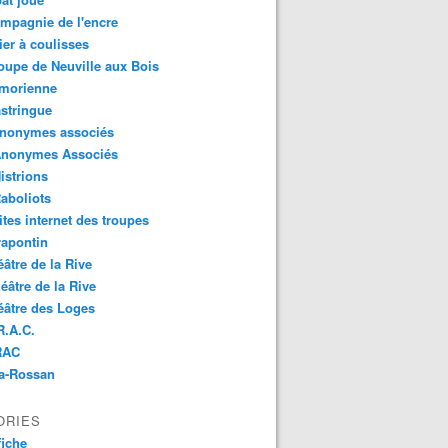
mpagnie de l'encre
lier à coulisses
oupe de Neuville aux Bois
imorienne
stringue
anonymes associés
Anonymes Associés
istrions
aboliots
ites internet des troupes
rapontin
éâtre de la Rive
éâtre de la Rive
éâtre des Loges
R.A.C.
RAC
Na-Rossan
ORIES
fiche