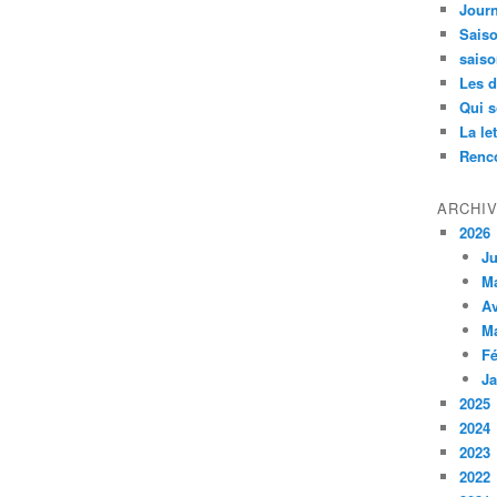
Jour
Saiso
saiso
Les d
Qui 
La le
Renco
ARCHI
2026
Ju
M
Av
M
Fé
Ja
2025
2024
2023
2022