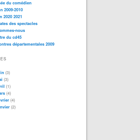
née du comédien
n 2009-2010
n 2020 2021
ates des spectacles
sommes-nous
ttre du cd45
ntres départementales 2009
VES
in
(3)
ai
(3)
ril
(1)
ars
(4)
vrier
(4)
nvier
(2)