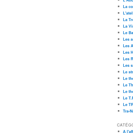
La co
L'ate
La Tr
La V
Le Ba
Les 
Les 
Les H
Les R
Les s
Le st
Le th
Le Th
Le th
Le T.
Le T
Tra-
CATÉG
A l'af