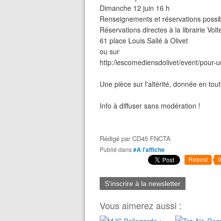
Dimanche 12 juin 16 h
Renseignements et réservations possi
Réservations directes à la librairie Vol
61 place Louis Sallé à Olivet
ou sur
http:/lescomediensdolivet/event/pour-
Une pièce sur l'altérité, donnée en to
Info à diffuser sans modération !
Rédigé par
CD45 FNCTA
Publié dans
#A l'affiche
Repost
S'inscrire à la newsletter
Vous aimerez aussi :