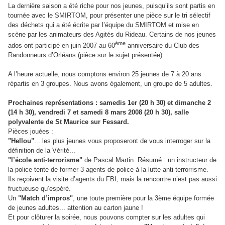
La dernière saison a été riche pour nos jeunes, puisqu’ils sont partis en
tournée avec le SMIRTOM, pour présenter une pièce sur le tri sélectif
des déchets qui a été écrite par l’équipe du SMIRTOM et mise en
scène par les animateurs des Agités du Rideau. Certains de nos jeunes
ème
ados ont participé en juin 2007 au 60
anniversaire du Club des
Randonneurs d’Orléans (pièce sur le sujet présentée).
A l’heure actuelle, nous comptons environ 25 jeunes de 7 à 20 ans
répartis en 3 groupes. Nous avons également, un groupe de 5 adultes.
Prochaines représentations : samedis 1er (20 h 30) et dimanche 2
(14 h 30), vendredi 7 et samedi 8 mars 2008 (20 h 30), salle
polyvalente de St Maurice sur Fessard.
Pièces jouées :
"Hellou"
... les plus jeunes vous proposeront de vous interroger sur la
définition de la Vérité...
"l’école anti-terrorisme"
de Pascal Martin. Résumé : un instructeur de
la police tente de former 3 agents de police à la lutte anti-terrorrisme.
Ils reçoivent la visite d’agents du FBI, mais la rencontre n’est pas aussi
fructueuse qu’espéré.
Un
"Match d’impros"
, une toute première pour la 3ème équipe formée
de jeunes adultes... attention au carton jaune !
Et pour clôturer la soirée, nous pouvons compter sur les adultes qui