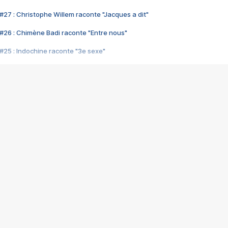
#27 : Christophe Willem raconte "Jacques a dit"
#26 : Chimène Badi raconte "Entre nous"
#25 : Indochine raconte "3e sexe"
#24 : Zaho raconte "C'est chelou"
#23 : Patrick Bruel raconte "Au café des délices"
#22 : Kyo raconte "Le chemin"
#21 : Nolwenn Leroy raconte "Cassé"
#20 : Patrick Hernandez raconte "Born to be alive"
#19 : Lorie raconte "Près de moi"
#18 : Michael Jones raconte "A nos actes manqués" (avec Jean-Jacque
#17 : Khaled raconte "Aïcha"
#16 : Corneille raconte "Parce qu'on vient de loin"