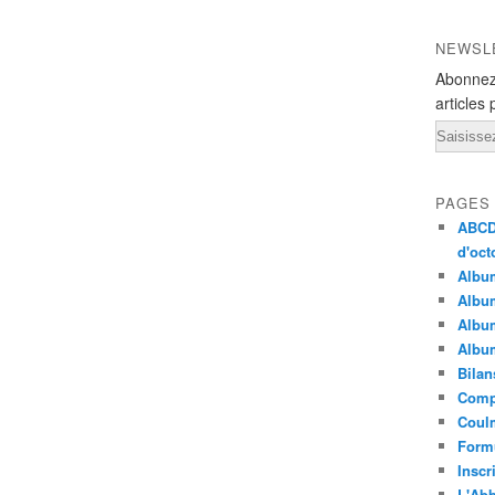
NEWSL
Abonnez
articles 
Email
PAGES
ABCD 
d'oct
Albu
Album
Album
Album
Bilan
Compt
Coulm
Formu
Inscr
L'Abb