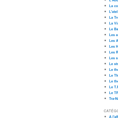
La co
L'ate
La Tr
La V
Le Ba
Les 
Les 
Les H
Les R
Les s
Le st
Le th
Le Th
Le th
Le T.
Le T
Tra-
CATÉG
A l'af