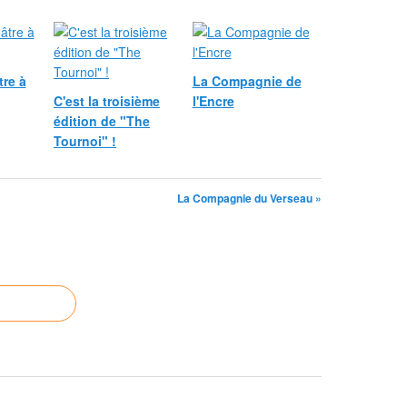
re à
La Compagnie de
C'est la troisième
l'Encre
édition de "The
Tournoi" !
La Compagnie du Verseau »