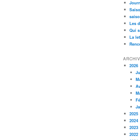
Jour
Saiso
saiso
Les d
Qui 
La le
Renco
ARCHI
2026
Ju
M
Av
M
Fé
Ja
2025
2024
2023
2022