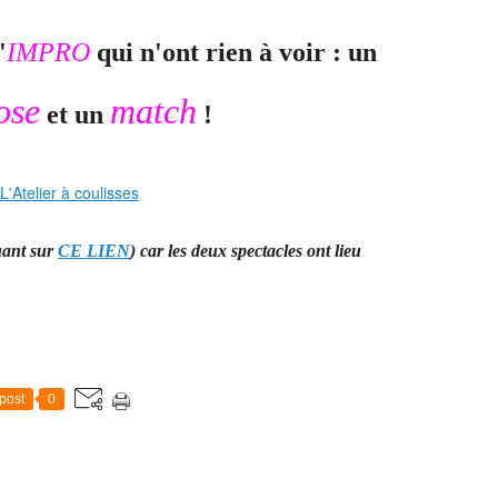
'
IMPRO
qui n'ont rien à voir : un
ose
match
et un
!
quant sur
CE LIEN
) car les deux spectacles ont lieu
post
0