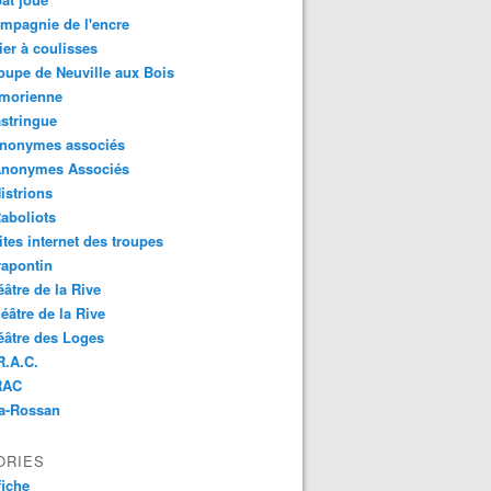
mpagnie de l'encre
lier à coulisses
oupe de Neuville aux Bois
imorienne
stringue
anonymes associés
Anonymes Associés
istrions
aboliots
ites internet des troupes
rapontin
éâtre de la Rive
éâtre de la Rive
éâtre des Loges
R.A.C.
RAC
Na-Rossan
ORIES
fiche