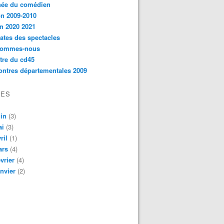
née du comédien
n 2009-2010
n 2020 2021
ates des spectacles
sommes-nous
ttre du cd45
ntres départementales 2009
VES
in
(3)
ai
(3)
ril
(1)
ars
(4)
vrier
(4)
nvier
(2)