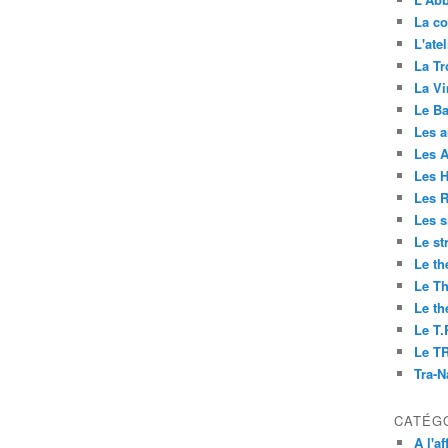
La co
L'ate
La Tr
La V
Le Ba
Les 
Les 
Les H
Les R
Les s
Le st
Le th
Le Th
Le th
Le T.
Le T
Tra-
CATÉG
A l'af