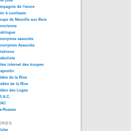
mpagnie de l'encre
lier à coulisses
oupe de Neuville aux Bois
imorienne
stringue
anonymes associés
Anonymes Associés
istrions
aboliots
ites internet des troupes
rapontin
éâtre de la Rive
éâtre de la Rive
éâtre des Loges
R.A.C.
RAC
Na-Rossan
ORIES
fiche