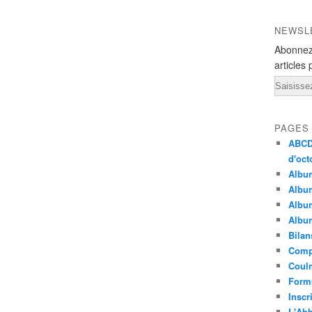
NEWSL
Abonnez
articles 
Email
PAGES
ABCD 
d'oct
Albu
Album
Album
Album
Bilan
Compt
Coulm
Formu
Inscr
L'Abb