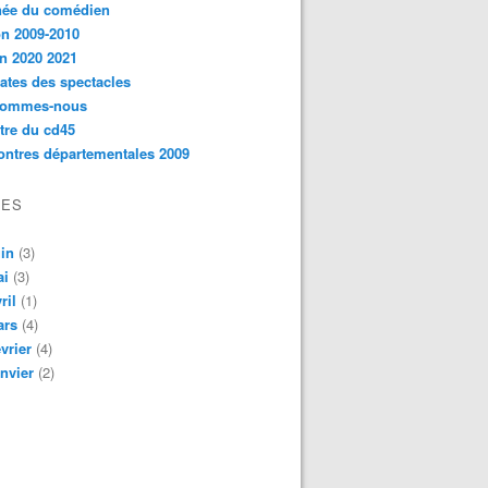
née du comédien
n 2009-2010
n 2020 2021
ates des spectacles
sommes-nous
ttre du cd45
ntres départementales 2009
VES
in
(3)
ai
(3)
ril
(1)
ars
(4)
vrier
(4)
nvier
(2)