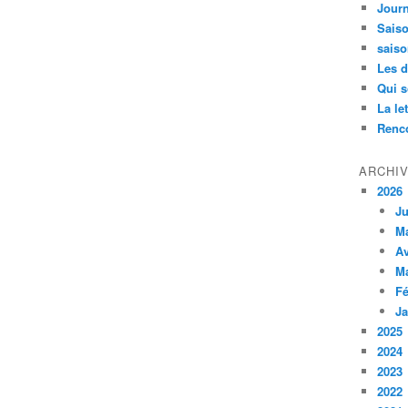
Jour
Saiso
saiso
Les d
Qui 
La le
Renco
ARCHI
2026
Ju
M
Av
M
Fé
Ja
2025
2024
2023
2022